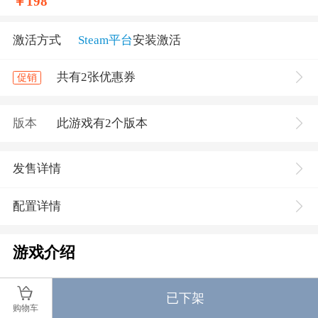
￥
198
激活方式
Steam平台
安装激活
共有2张优惠券
促销
版本
此游戏有2个版本
发售详情
配置详情
游戏介绍
史上最畅销的3D对战格斗游戏！
已下架
《铁拳》系列作品已在全球累积4400万部以上销
购物车