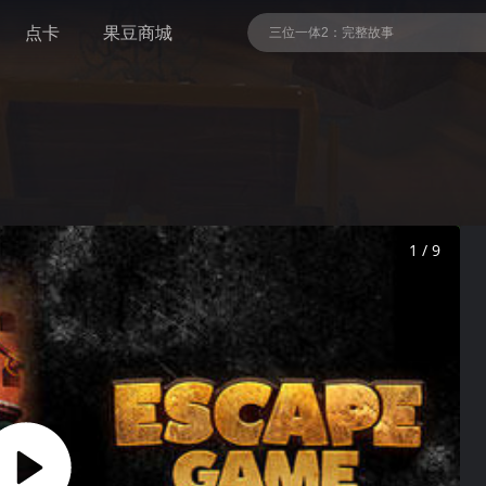
点卡
果豆商城
最终幻想16 完全版
潜行者2：切尔诺贝利之心
马克思·佩恩3（Rockstar平台激活）
1 / 9