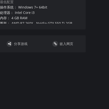
最低配置
操作系统
：
Windows 7+ 64bit
处理器
：
Intel Core i3
内存
：
4 GB RAM
图形
：
AMD R7 260X - Nvidia GTX 550 Ti 2GB
DirectX 版本
：
Version 11
硬盘
：
2 GB available space
声卡
：
Any
分享游戏
嵌入网页
其他
：
附注事项
：
：
VR设备和支持
：
DirectX 版本
：
Version 11