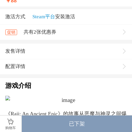
￥
88
激活方式
Steam平台
安装激活
共有2张优惠券
促销
发售详情
配置详情
游戏介绍
《Raji: An Ancient Epic》的故事从恶魔与神灵之间爆
发的一场新的战争开始。恶魔要为一千年前最后一
已下架
场大战中的失败复仇。他们向那场战争中让自己蒙
购物车