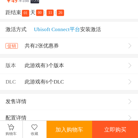
￥
49
￥198
-75%
距结束
天
:
:
00
11
25
01
激活方式
Ubisoft Connect平台
安装激活
共有2张优惠券
促销
版本
此游戏有3个版本
DLC
此游戏有6个DLC
发售详情
配置详情
加入购物车
立即购买
购物车
收藏
游戏介绍