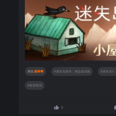
【游戏特色】
复古魔性的2D手绘画面
来自
新鲜事
#
迷失岛前传：海边游乐园
#
迷失岛3
#
新游资讯
0