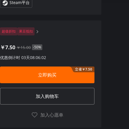
Steam平台
超值折扣
果豆抵扣
￥7.50
￥15.00
-50%
优惠倒计时
03
天
08
:
06
:
01
立省￥7.50
立即购买
加入购物车
加入心愿单