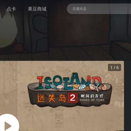
点卡
果豆商城
恶魔轮盘
地痞街区
暗黑血统II 终极版
NBA 2K26
1 / 6