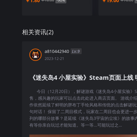
￥1.80
￥19.00
￥18.00
-90%
￥76.00
相关资讯(
2
)
【游戏玩法】
迷失在这个岛上，你需要通过点触寻找线索，不断解开谜
的历史。
a810442940
Lv.
9
迷失岛还有二周目玩法，并融入众多科幻电影和书籍彩蛋
2023-12-21
《迷失岛4 小屋实验》Steam页面上线
今日（12月20日），解谜游戏《迷失岛4小屋实验》S
售，感兴趣的玩家可以点击此处进入商店页面。 游戏介绍
作依然延续了鲜明的胖布丁手绘风格和传统的点击解谜玩
句对话！ 保留了二周目模式，玩家在二周目也会更进一步
列的哪部分故事？是延续《迷失岛3宇宙的尘埃》的故事
有等你亲自玩过才能知道。等一等...可能玩过之…