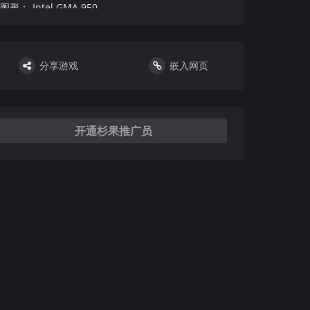
图形
：
Intel GMA 950
DirectX 版本
：
9.0
硬盘
：
需要 2 GB 可用空间
声卡
：
无
分享游戏
嵌入网页
其他
：
附注事项
：
：
VR设备和支持
：
DirectX 版本
：
9.0
开通杉果推广员