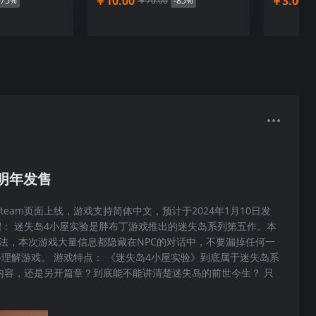
￥10.00
￥3.00
-75%
￥70.00
-85%
￥
题关卡，不断摸索出在这座岛上的神秘剧情，解开一段不为人知
，给你极致的解谜享受。
 明年发售
team页面上线，游戏支持简体中文，预计于2024年1月10日发
： 迷失岛4小屋实验是胖布丁游戏推出的迷失岛系列第五作。本
法，本次游戏大量信息都隐藏在NPC的对话中，不要漏掉任何一
理解游戏。 游戏特点： 《迷失岛4小屋实验》到底属于迷失岛系
内容，还是另开篇章？到底能不能讲清楚迷失岛的前世今生？ 只