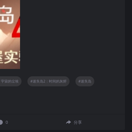
：宇宙的尘埃
#
迷失岛2：时间的灰烬
#
迷失岛
0
分享