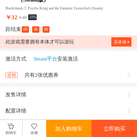
Borderlands 3: Psycho Krieg and the Fantastic Fustercluck (Steam)
￥
32
￥49
-33%
距结束
:
:
00
46
06
此游戏需要拥有本体才可以游玩
买本体
激活方式
Steam平台
安装激活
共有2张优惠券
促销
发售详情
配置详情
加入购物车
立即购买
游戏介绍
购物车
收藏