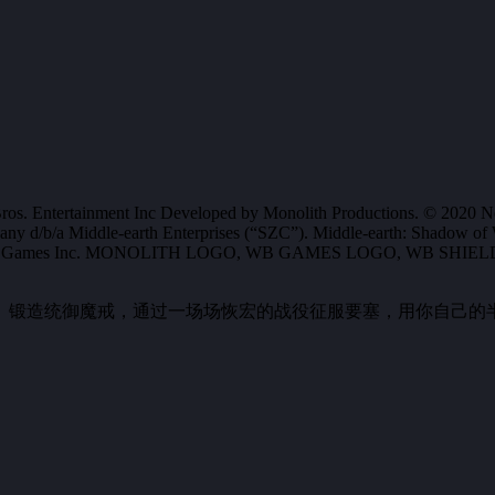
rtainment Inc Developed by Monolith Productions. © 2020 New Lin
y d/b/a Middle-earth Enterprises (“SZC”). Middle-earth: Shadow of Wa
se to WB Games Inc. MONOLITH LOGO, WB GAMES LOGO, WB SHIELD: 
锻造统御魔戒，通过一场场恢宏的战役征服要塞，用你自己的半兽