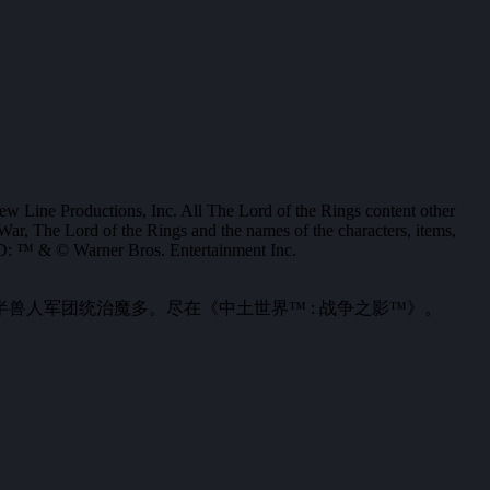
e Productions, Inc. All The Lord of the Rings content other
r, The Lord of the Rings and the names of the characters, items,
™ & © Warner Bros. Entertainment Inc.
人军团统治魔多。尽在《中土世界™ : 战争之影™》。