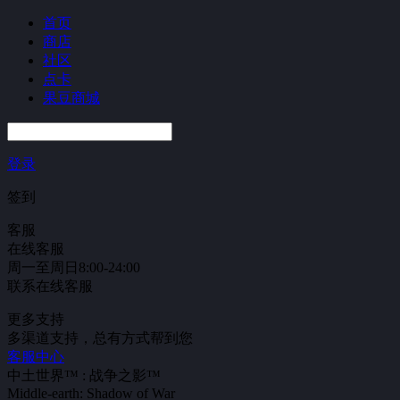
首页
商店
社区
点卡
果豆商城
登录
签到
客服
在线客服
周一至周日8:00-24:00
联系在线客服
更多支持
多渠道支持，总有方式帮到您
客服中心
中土世界™ : 战争之影™
Middle-earth: Shadow of War