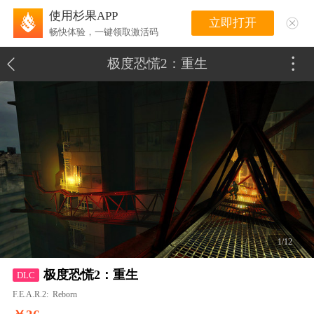
使用杉果APP
立即打开
畅快体验，一键领取激活码
极度恐慌2：重生
1/12
极度恐慌2：重生
DLC
F.E.A.R.2: Reborn