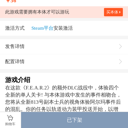
￥
36
此游戏需要拥有本体才可以游玩
买本体
激活方式
Steam平台
安装激活
发售详情
配置详情
游戏介绍
在这款《F.E.A.R.2》的额外DLC战役中，体验四个
全新的单人关卡! 与本体游戏中发生的事件相吻合，
您将从全新813号副本士兵的视角体验阿尔玛事件后
的混乱。你的任务以轨道动力装甲投送开始，以增
援你的副本小队同伴……但并不是一切都像看起来
已下架
那样。超自然事件在Auburn的末日遗迹中肆虐。另
购物车