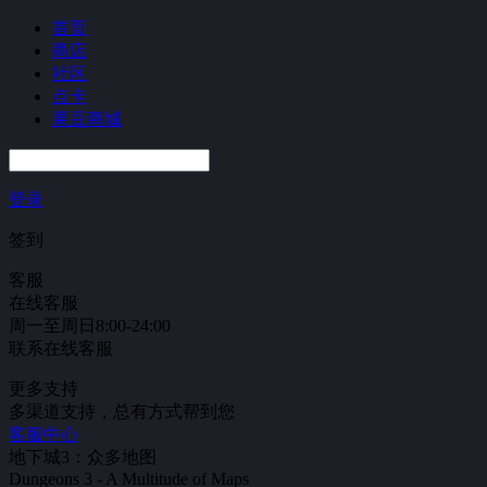
首页
商店
社区
点卡
果豆商城
登录
签到
客服
在线客服
周一至周日8:00-24:00
联系在线客服
更多支持
多渠道支持，总有方式帮到您
客服中心
地下城3：众多地图
Dungeons 3 - A Multitude of Maps