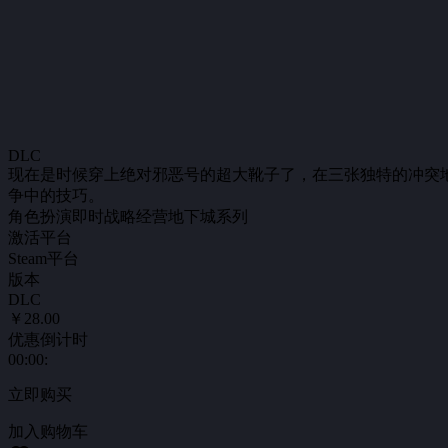
DLC
现在是时候穿上绝对邪恶号的超大靴子了，在三张独特的冲突
争中的技巧。
角色扮演
即时战略
经营
地下城系列
激活平台
Steam平台
版本
DLC
￥28.00
优惠倒计时
00
:
00
:
立即购买
加入购物车