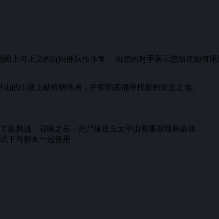
地图上与正义的沉闷部队作斗争。 向您的对手展示您知道如何用
平山的山坡上献祭牺牲者，并帮助墓俑寻找新的安息之地。
了新挑战：召唤之石，把尸体送去太平山和重新埋葬墓俑
式下与朋友一起使用