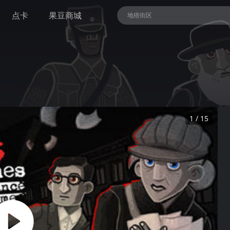
点卡
果豆商城
地痞街区
恶魔轮盘
精灵与森林 终极版
全面战争：战锤III
NBA 2K26
1 / 15