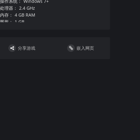
操作系统
：
Windows 7+
处理器
：
2.4 GHz
内存
：
4 GB RAM
图形
：
1 GB
DirectX 版本
：
硬盘
：
需要 2 GB 可用空间
声卡
：
分享游戏
嵌入网页
其他
：
需要 64 位处理器和操作系统
附注事项
：
：
VR设备和支持
：
DirectX 版本
：
推荐配置
操作系统
：
处理器
：
内存
：
8 GB RAM
图形
：
DirectX 版本
：
硬盘
：
声卡
：
其他
：
需要 64 位处理器和操作系统