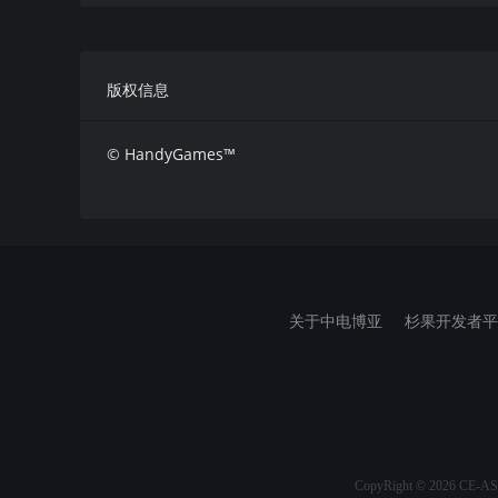
版权信息
© HandyGames™
关于中电博亚
杉果开发者平
体验历史。
CopyRight ©
2026
CE-ASIA