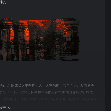
挣扎。
的领袖。组织成员之中有犹太人、天主教徒、共产党人、爱国者等
走到了一起。你的目标是在力所能及的范围内对政权进行打击，
、暗中破坏、搜集情报以及招募更多追随者。所有的一切都必须
成员都将危在旦夕。
展开