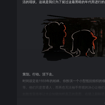
活的现状。这就是我们为了挺过这最黑暗的年代而进行的
策划。行动。活下去。
时间设定在1933年的柏林。你扮演一个小型抵抗组织
等。他们只是普通人，而再也无法袖手旁观的决心让他们
如散发宣传单让大众知晓纳粹真正的意图、在墙上刷标语
在暗中进行。如果政权势力得知了你们组织的存在，每名