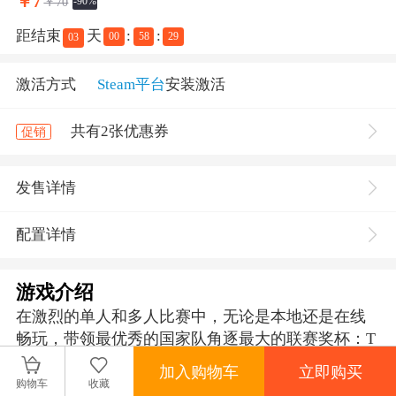
￥
7
￥70
-90%
距结束
天
:
:
00
58
29
03
激活方式
Steam平台
安装激活
共有2张优惠券
促销
发售详情
配置详情
游戏介绍
在激烈的单人和多人比赛中，无论是本地还是在线
畅玩，带领最优秀的国家队角逐最大的联赛奖杯：T
op 14联赛、Pro D2联赛、英格兰橄榄球超级联赛以
加入购物车
立即购买
及Pro 14联赛。
购物车
收藏