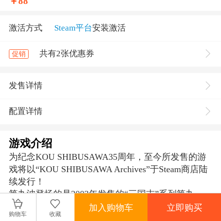
￥
88
激活方式
Steam平台
安装激活
共有2张优惠券
促销
发售详情
配置详情
游戏介绍
为纪念KOU SHIBUSAWA35周年，至今所发售的游
戏将以“KOU SHIBUSAWA Archives”于Steam商店陆
续发行！
第九波登场的是2003年发售的“三国志”系列第九
作‘三国志IX’之强化版‘三国志IX with 威力强化版’。
加入购物车
立即购买
购物车
收藏
本作是以中国的三国时代为舞台之历史模拟游戏。