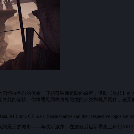
她们怀揣各自的使命，开始孤独而危险的旅程，借助【晶枝】的
复各处的晶枝。你将遇见同样身处绝境的人类和机兵同伴，感受
 AI Limit, CE-Asia, Sense Games and their respective logos are trade
集到最后的城市——海汶斯威尔。在这款后启示录废土科幻ARP