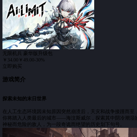
无限机兵 豪华版升级包
￥34.00
￥49.00
-30%
立即购买
游戏简介
探索未知的末日世界
在人工生态环境因未知原因突然崩溃后，天灾和战争接踵而至
你将踏入人类最后的城市——海汶斯威尔，探索其中阴冷潮湿
神秘而危险的敌人，为一段奇诡而绝望的历史划下句号。