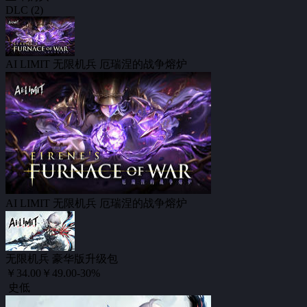
DLC (2)
AI LIMIT 无限机兵 厄瑞涅的战争熔炉
“厄瑞涅的战争熔炉” 将延续《无限机兵》本篇结局之后的故
AI LIMIT 无限机兵 厄瑞涅的战争熔炉
踏入战争主教厄瑞涅的领地，于熔炉竞技场之中接受全新的试
无限机兵 豪华版升级包
￥34.00
￥49.00
-30%
史低