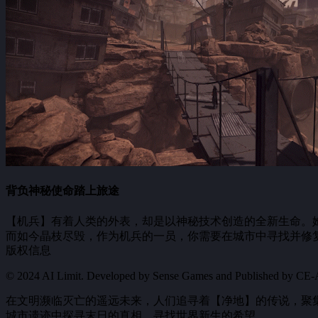
背负神秘使命踏上旅途
【机兵】有着人类的外表，却是以神秘技术创造的全新生命。
而如今晶枝尽毁，作为机兵的一员，你需要在城市中寻找并修
版权信息
与异象背后的真相。
© 2024 AI Limit. Developed by Sense Games and Published by CE-Asia.
直面压倒性的神秘敌人
在文明濒临灭亡的遥远未来，人们追寻着【净地】的传说，聚
城市遗迹中探寻末日的真相，寻找世界新生的希望。