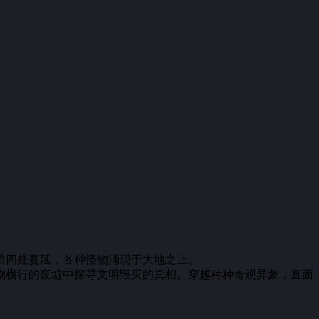
质四处蔓延，各种怪物涌现于大地之上。
物横行的废墟中探寻文明毁灭的真相。穿越种种奇观异象，直面