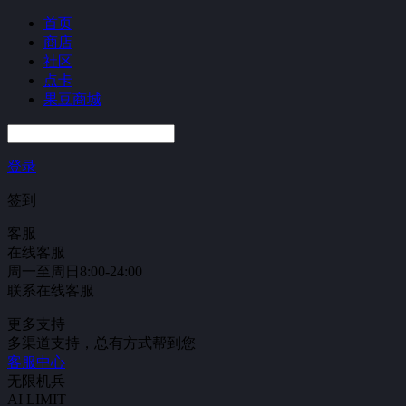
首页
商店
社区
点卡
果豆商城
登录
签到
客服
在线客服
周一至周日8:00-24:00
联系在线客服
更多支持
多渠道支持，总有方式帮到您
客服中心
无限机兵
AI LIMIT