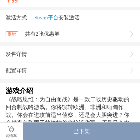
￥
99
激活方式
Steam平台
安装激活
共有2张优惠券
促销
发售详情
配置详情
游戏介绍
《战略思维：为自由而战》是一款二战历史驱动的
回合制战略游戏。你将辗转欧洲、非洲和缅甸作
战。你会在进攻前适当侦察，还是会大胆突进？你
会借夜色和雨天的掩护偷偷接近敌军，还是只会抱
怨天气不好？你会帮助当地人，还是会让他们自生
已下架
购物车
自灭？你要担负重任，坚守欧洲民主自由的桥头