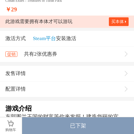
Conan Exiles - Treasures of Turan Pack
￥
29
此游戏需要拥有本体才可以游玩
买本体
激活方式
Steam平台
安装激活
共有2张优惠券
促销
发售详情
配置详情
游戏介绍
东部图兰王国的财富等你来发掘！建造华丽的宫
殿，并用闪亮的雕像来装饰；驯服犀牛和大象当驮
已下架
购物车
兽用；穿戴炫目的图兰方阵兵盔甲。