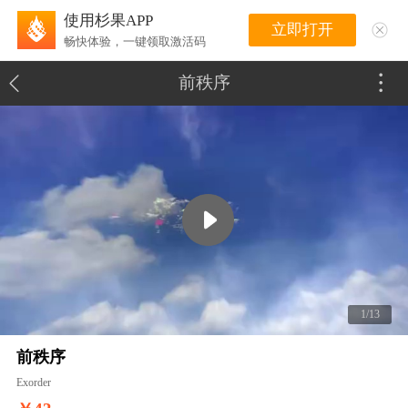
使用杉果APP
立即打开
畅快体验，一键领取激活码
前秩序
1/13
前秩序
Exorder