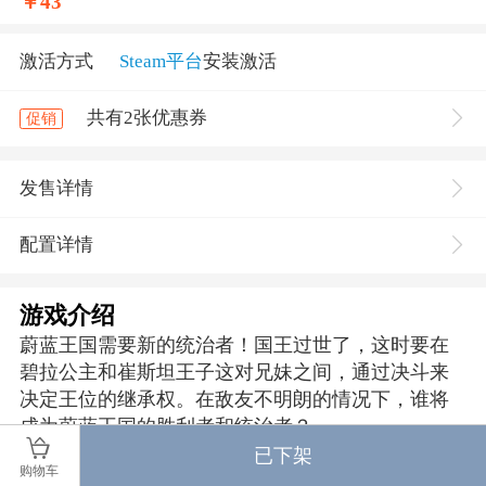
￥
43
激活方式
Steam平台
安装激活
共有2张优惠券
促销
发售详情
配置详情
游戏介绍
蔚蓝王国需要新的统治者！国王过世了，这时要在
碧拉公主和崔斯坦王子这对兄妹之间，通过决斗来
决定王位的继承权。在敌友不明朗的情况下，谁将
成为蔚蓝王国的胜利者和统治者？
已下架
购物车
在游戏五彩斑斓的外表下蕴含着精心为玩家设计的