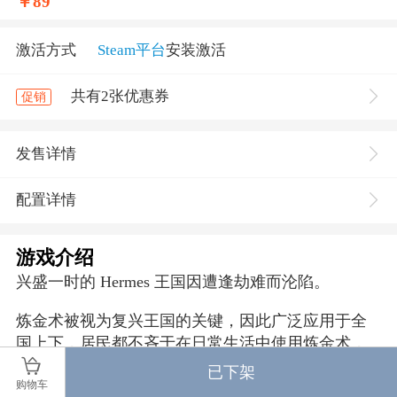
￥
89
激活方式
Steam平台
安装激活
共有2张优惠券
促销
发售详情
配置详情
游戏介绍
兴盛一时的 Hermes 王国因遭逢劫难而沦陷。
炼金术被视为复兴王国的关键，因此广泛应用于全
国上下，居民都不吝于在日常生活中使用炼金术，
依个人需求将其用于强化和治疗用途。然而人们逐
已下架
购物车
渐发现使用炼金术的代价太高，因此几度试图停止