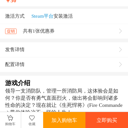
￥
50
激活方式
Steam平台
安装激活
共有1张优惠券
促销
发售详情
配置详情
游戏介绍
领导一支消防队，管理一所消防局，这体验会是如
何？你是否有勇气直面烈火，做出将会影响到诸多
性命的决定？现在就让《生死悍将》(Fire Commande
r) 带你体验这不一样的人生！
加入购物车
立即购买
THE MANY FACES OF FIREFIGHTING
购物车
收藏