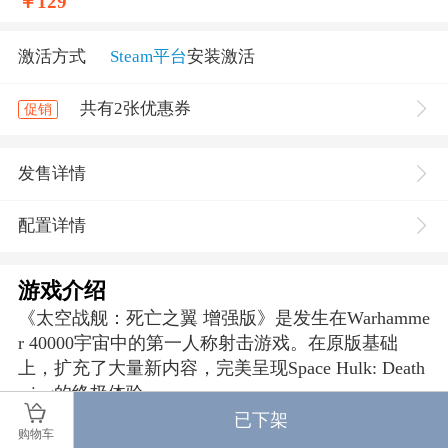
￥
129
激活方式
Steam平台
安装激活
共有2张优惠券
促销
发售详情
配置详情
游戏介绍
《太空战舰：死亡之翼 增强版》是发生在Warhamme
r 40000宇宙中的第一人称射击游戏。在原版基础
上，扩充了大量新内容，完美呈现Space Hulk: Death
wing的终极体验。
已下架
购物车
作为一名死亡之翼的太空陆战队员 – 隶属于黑天使