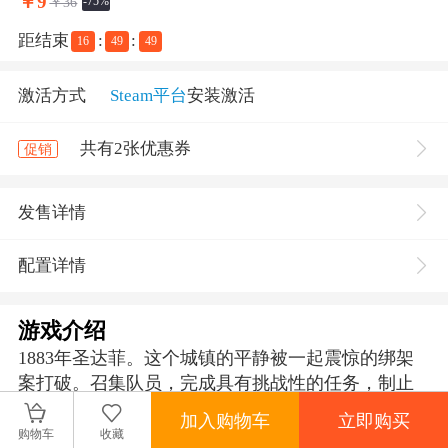
￥
9
￥36
-75%
距结束
:
:
16
49
49
激活方式
Steam平台
安装激活
共有2张优惠券
促销
发售详情
配置详情
游戏介绍
1883年圣达菲。这个城镇的平静被一起震惊的绑架
案打破。召集队员，完成具有挑战性的任务，制止
不法之徒企图敲诈勒索和复仇的行为。捕获装载掠
加入购物车
立即购买
夺品的火车，躲避酒吧战斗，越狱，以及枪战！游
购物车
收藏