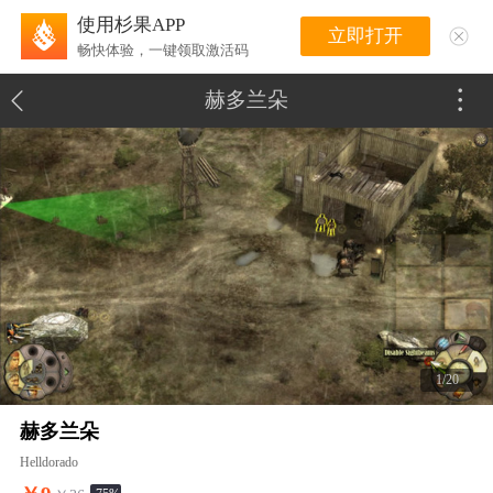
使用杉果APP
立即打开
畅快体验，一键领取激活码
赫多兰朵
1/20
赫多兰朵
Helldorado