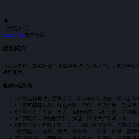
【激活方式】
Steam平台
安装激活
游戏简介
《太师海岸》DLC推出了新岛屿类型（冥界之岸），包括全新
戏可能性。
游戏特色列表：
1个新岛屿类型：冥界之岸，包括全新地块组，在小岛和
6个新可招募队员：红色熊猫、狸猫、幽灵捕手、孔雀战
6个新敌人：牛鬼、当康、荒野老虎、荒野大蛇、狸猫执
4个新场所：动物收容所、澡堂、狂野狸猫和成人礼
6件新装备：竹制手杖、关刀、剑、劈竹短斧、木屐和八
7种新物品：粽子、清酒、糯米糍、中国茶、围棋、蜜桃
7种新战利品：狸猫睾丸、当康兽牙、牛鬼腿、红色熊猫