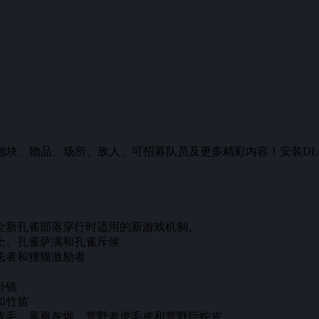
地块、物品、场所、敌人、可招募队员及更多精彩内容！安装D
全新孔雀部落穿行时适用的新游戏机制。
士、孔雀萨满和孔雀斥候
法者和狸猫激励者
卦镜
和竹笛
皮毛、凤凰灰烬、荒野老虎毛皮和荒野巨蛇皮