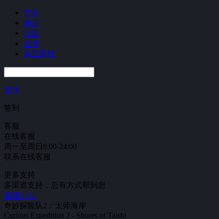
首页
商店
社区
点卡
果豆商城
登录
签到
客服
在线客服
周一至周日8:00-24:00
联系在线客服
更多支持
多渠道支持，总有方式帮到您
客服中心
奇妙探险队2：太师海岸
Curious Expedition 2 - Shores of Taishi