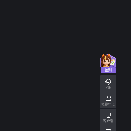
：
VR设备和支持
：
DirectX 版本
：
签到
客服
领券中心
客户端
：群狼之城 传奇版
月姬格斗 最终版