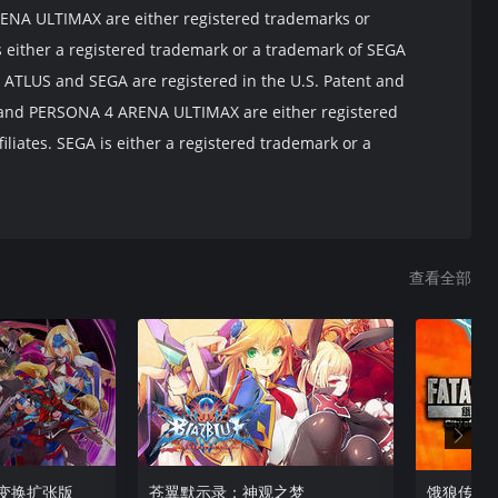
NA ULTIMAX are either registered trademarks or
 is either a registered trademark or a trademark of SEGA
TLUS and SEGA are registered in the U.S. Patent and
 and PERSONA 4 ARENA ULTIMAX are either registered
filiates. SEGA is either a registered trademark or a
查看全部
变换扩张版
苍翼默示录：神观之梦
饿狼传说