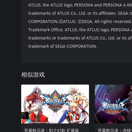
ATLUS, the ATLUS logo, PERSONA and PERSONA 4 ARE
trademarks of ATLUS Co., Ltd. or its affiliates. SEGA
CORPORATION.ⒸATLUS. ⒸSEGA. All rights reserved. A
Trademark Office. ATLUS, the ATLUS logo, PERSONA
trademarks or trademarks of ATLUS Co., Ltd. or its af
trademark of SEGA CORPORATION.
相似游戏
苍翼默示录：刻之幻影 扩展版
苍翼默示录：连续