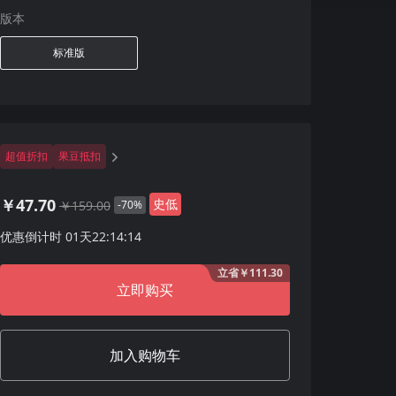
版本
标准版
超值折扣
果豆抵扣
￥47.70
史低
￥159.00
-70%
优惠倒计时
01
天
22
:
14
:
13
立省￥111.30
立即购买
加入购物车