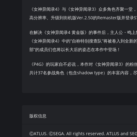
《女神异闻录4》与《女神异闻录3》众多角色齐聚一堂，展
高分辨率、升级到街机版Ver.2.50的Remaster版并登录S
在解决《女神异闻录4 黄金版》的事件后，主人公・鸣
《女神异闻录4》中的“自称特别搜查队”将被卷入到全新
部”的成员们也将以长大后的姿态在本作中登场！
《P4G》的玩家自不必说，本作对《女神异闻录3》的粉
共计37名参战角色（包含shadow type）的丰富内容
版权信息
ⒸATLUS. ⒸSEGA. All rights reserved. ATLUS and SEGA