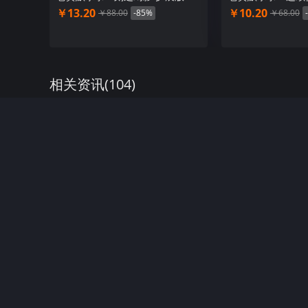
￥13.20
￥10.20
￥88.00
-85%
￥68.00
相关资讯(
104
)
绯色星辰
Lv.
7
2026-01-07
《女神异闻录》30周年特别节目将于1月
为庆祝Atlus 旗下Persona系列30 周年，官方将于
周边商品和纪念活动的信息。节目嘉宾为天城雪子的声优
消息，但会介绍周边商品和纪念活动的信息。