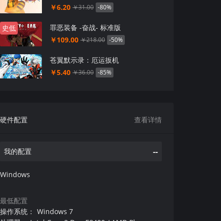
￥6.20
-80%
￥31.00
罪恶装备 -奋战- 标准版
史低
￥109.00
-50%
￥218.00
苍翼默示录：厄运扳机
￥5.40
-85%
￥36.00
硬件配置
查看详情
--
我的配置
Windows
最低配置
操作系统
：
Windows 7