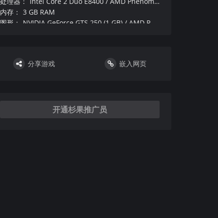
处理器
：
Intel Core 2 Duo E8400 / AMD Phenom II X2 550
内存
：
3 GB RAM
图形
：
NVIDIA GeForce GTS 250 (1 GB) / AMD Radeon HD 6670 (1 GB)
DirectX 版本
：
硬盘
：
声卡
：
分享游戏
嵌入网页
其他
：
附注事项
：
需要 64 位处理器和操作系统
：
VR设备和支持
：
DirectX 版本
：
开通杉果推广员
推荐配置
操作系统
：
Windows 10
处理器
：
Intel Core i3-2100 or AMD Phenom II X4 965
内存
：
4 GB RAM
图形
：
NVIDIA GeForce GTS 450 (1 GB) / AMD Radeon HD 5850 (1 GB)
DirectX 版本
：
硬盘
：
声卡
：
其他
：
附注事项
：
需要 64 位处理器和操作系统