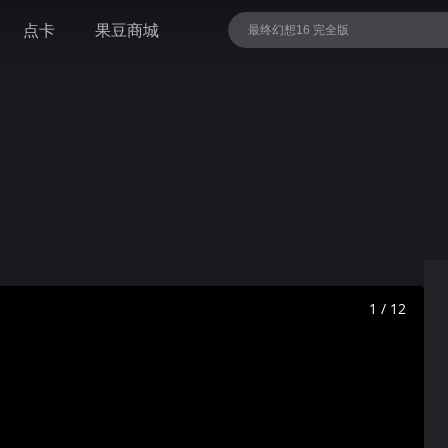
点卡
果豆商城
最终幻想16 完全版
潜行者2：切尔诺贝利之心
马克思·佩恩3（Rockstar平台激活）
1 / 12