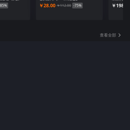
￥28.00
￥198.0
-85%
￥112.00
-75%
查看全部
8日下午5点播出，公布
2026年1月8日下午 5 点在YouTube上播出一档特别节目，介绍相关
小清水亚美，主持人为松澤ネキ。节目中不会公布任何游戏相关