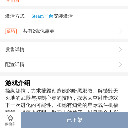
￥
116
激活方式
Steam平台
安装激活
共有2张优惠券
促销
发售详情
配置详情
游戏介绍
操纵娜拉，力求摧毁创造她的暗黑邪教。解锁毁天
灭地的武器与控制心灵的技能，探索太空射击游戏
下一次进化的可能性。和她有知觉的星际战斗机福
萨肯一起踏上征程，探索古代神庙，投身于令人兴
奋的零重力空战，迈入超越现实的未知世界。
已下架
购物车