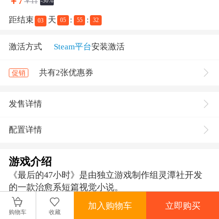
￥
7
￥11
-30%
距结束
天
:
:
05
55
32
03
激活方式
Steam平台
安装激活
共有2张优惠券
促销
发售详情
配置详情
游戏介绍
《最后的47小时》是由独立游戏制作组灵潭社开发
的一款治愈系短篇视觉小说。
加入购物车
立即购买
购物车
收藏