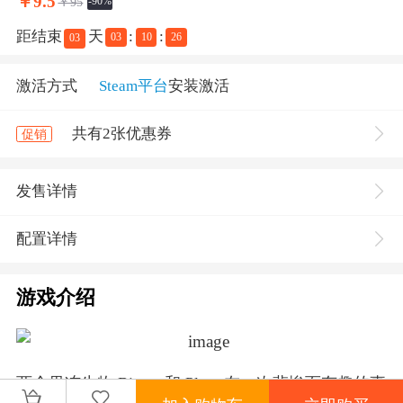
￥
9.5
￥95
-90%
距结束
天
:
:
03
10
26
03
激活方式
Steam平台
安装激活
共有2张优惠券
促销
发售详情
配置详情
游戏介绍
两个果冻生物 Bismo 和 Plom 在一次悲惨而有趣的事