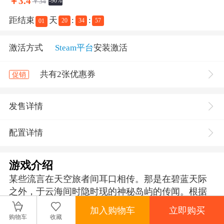
￥
3.4
￥34
-90%
距结束
天
:
:
20
34
57
01
激活方式
Steam平台
安装激活
共有2张优惠券
促销
发售详情
配置详情
游戏介绍
某些流言在天空旅者间耳口相传。那是在碧蓝天际
之外，于云海间时隐时现的神秘岛屿的传闻。根据
传说，上古之神们在大限将至时，就会降落到这些
加入购物车
立即购买
岛屿上，并用静默和忘却的魔法将其封印起来。
购物车
收藏