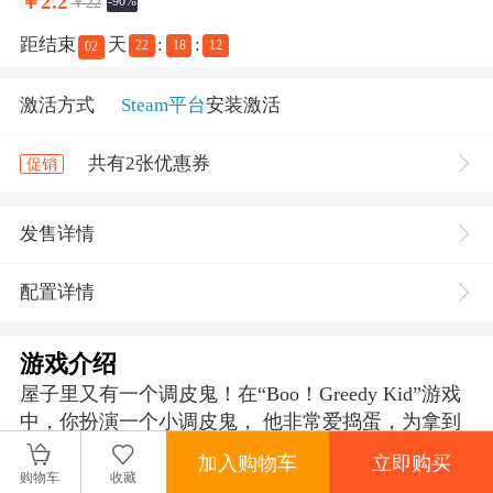
￥
2.2
￥22
-90%
距结束
天
:
:
22
18
12
02
激活方式
Steam平台
安装激活
共有2张优惠券
促销
发售详情
配置详情
游戏介绍
屋子里又有一个调皮鬼！在“Boo！Greedy Kid”游戏
中，你扮演一个小调皮鬼， 他非常爱捣蛋，为拿到
他爱喝的饮料而不惜造成严重破坏之前眼睛都不会
加入购物车
立即购买
眨。 吓唬别人抢来别人的钱去买饮料！太贪婪了！
购物车
收藏