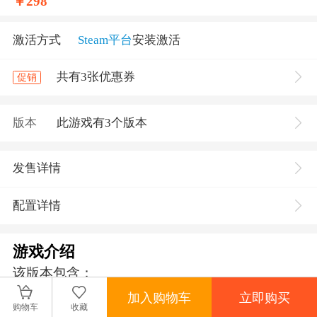
￥
298
激活方式
Steam平台
安装激活
共有3张优惠券
促销
版本
此游戏有3个版本
发售详情
配置详情
游戏介绍
该版本包含：
加入购物车
立即购买
《MARVEL Tōkon: Fighting Souls》
购物车
收藏