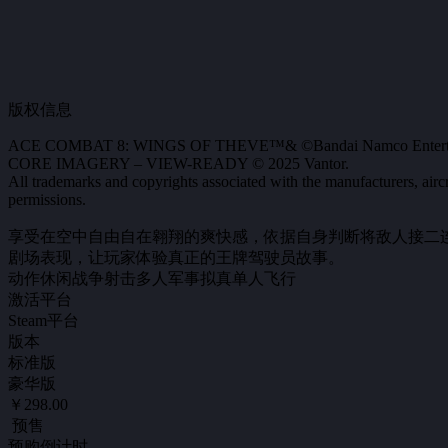
版权信息
ACE COMBAT 8: WINGS OF THEVE™& ©Bandai Namco Entertai
CORE IMAGERY – VIEW-READY © 2025 Vantor.
All trademarks and copyrights associated with the manufacturers, airc
permissions.
享受在空中自由自在翱翔的爽快感，依据自身判断将敌人接二连
剧场表现，让玩家体验真正的王牌驾驶员故事。
动作
休闲
战争
射击
多人
军事
拟真
单人
飞行
激活平台
Steam平台
版本
标准版
豪华版
￥298.00
预售
预购倒计时