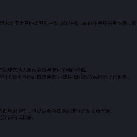
体验在追求真实天空的虚空间中驾驶战斗机自由自在翱翔的爽快感，
空呈现充满大自然美感与变化多端的样貌。
用多种多样的武器接连击坠‧破坏‧扫荡敌方兵器的飞行射击。
的过场剧情中，也提供全新在地面进行的驾驶员体验。
驾驶员的成就感。