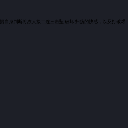
依据自身判断将敌人接二连三击坠‧破坏‧扫荡的快感，以及打破艰