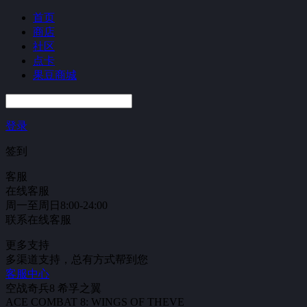
首页
商店
社区
点卡
果豆商城
登录
签到
客服
在线客服
周一至周日8:00-24:00
联系在线客服
更多支持
多渠道支持，总有方式帮到您
客服中心
空战奇兵8 希孚之翼
ACE COMBAT 8: WINGS OF THEVE