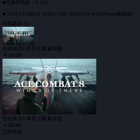
■可操作机体：F-14A
■“ACE COMBAT ZERO: THE BELKAN WAR(Steam移植版)”
其他版本 (1)
※发布日期、内容、样式可能未经告知有部分变更。
※“ACE COMBAT ZERO: THE BELKAN WAR(Stea
空战奇兵8 希孚之翼 豪华版
※“ACE COMBAT ZERO: THE BELKAN WAR(St
￥398.00
与游戏本体支援语言不同，购买时敬请注意。
空战奇兵8 希孚之翼 豪华版
￥398.00
立即购买