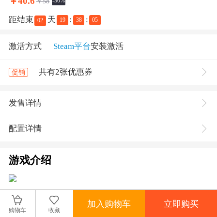
￥
40.6
￥58
-30%
距结束
天
:
:
19
38
05
02
激活方式
Steam平台
安装激活
共有2张优惠券
促销
发售详情
配置详情
游戏介绍
弹尽粮绝之时，真正的恐怖才刚刚开始。这是回合
加入购物车
立即购买
制赋予恐惧的全新定义——时间被冻结，但恐惧在
购物车
收藏