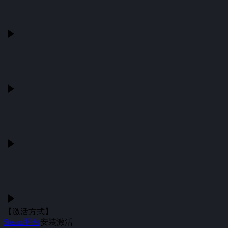
【激活方式】
Steam平台
安装激活