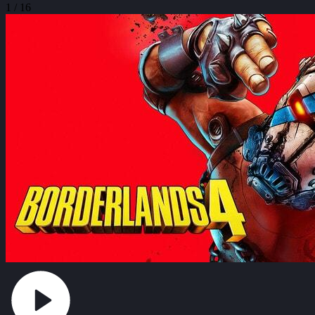
1 / 16