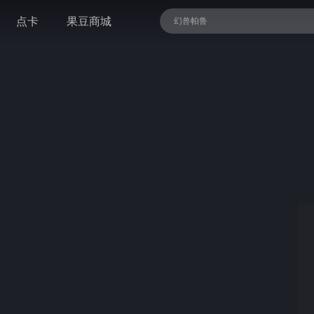
点卡
果豆商城
幻兽帕鲁
精灵与森林 终极版
暗黑血统II 终极版
全面战争：战锤III
地痞街区
NBA 2K26