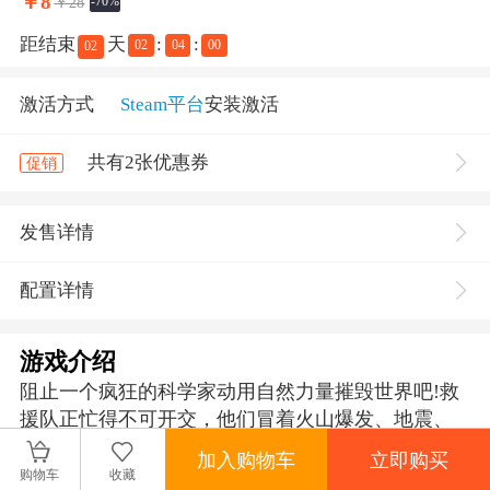
￥
8
￥28
-70%
距结束
天
:
:
02
04
00
02
激活方式
Steam平台
安装激活
共有2张优惠券
促销
发售详情
配置详情
游戏介绍
阻止一个疯狂的科学家动用自然力量摧毁世界吧!救
援队正忙得不可开交，他们冒着火山爆发、地震、
暴风雪等危险去拯救那些被完全摧毁的自然和人类
加入购物车
立即购买
家园。
购物车
收藏