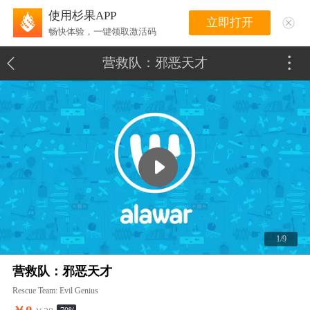
使用杉果APP
立即打开
畅快体验，一键领取激活码
营救队：邪恶天才
1/9
营救队：邪恶天才
Rescue Team: Evil Genius