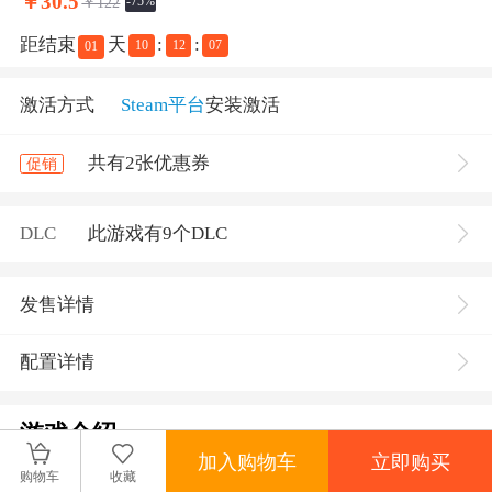
￥
30.5
￥122
-75%
距结束
天
:
:
10
12
07
01
激活方式
Steam平台
安装激活
共有2张优惠券
促销
DLC
此游戏有9个DLC
发售详情
配置详情
游戏介绍
加入购物车
立即购买
打造您梦想中的主题公园，为人们带来惊奇、欢乐
购物车
收藏
和刺激。带着对细节无与伦比的注重，建造和设计