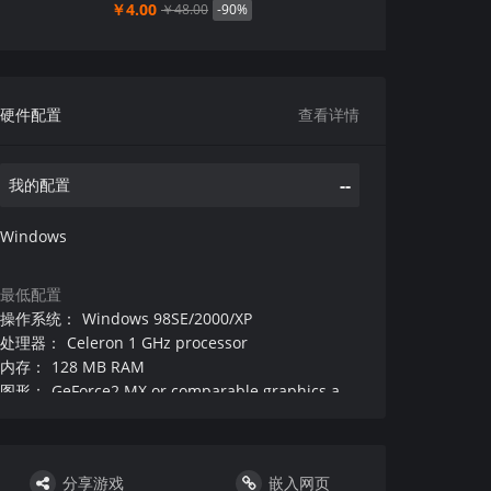
￥4.00
-90%
￥48.00
硬件配置
查看详情
--
我的配置
Windows
最低配置
操作系统
：
Windows 98SE/2000/XP
处理器
：
Celeron 1 GHz processor
内存
：
128 MB RAM
图形
：
GeForce2 MX or comparable graphics adapter
DirectX 版本
：
8.1+
硬盘
：
500 MB free HD space
声卡
：
DirectX compatible soundcard
分享游戏
嵌入网页
其他
：
Windows compatible mouse and keyboard,