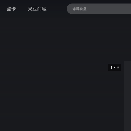
点卡
果豆商城
恶魔轮盘
精灵与森林 终极版
全面战争：战锤III
NBA 2K26
1 / 9