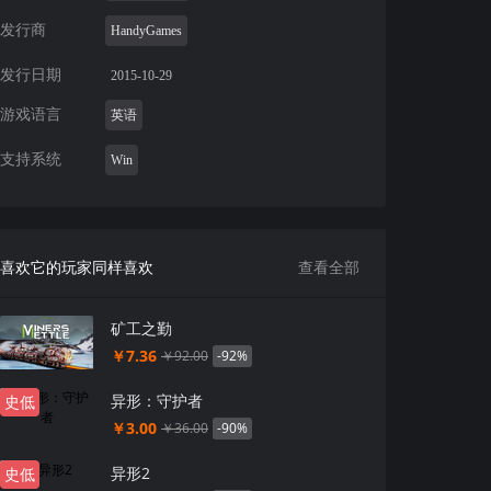
发行商
HandyGames
发行日期
2015-10-29
游戏语言
英语
支持系统
Win
喜欢它的玩家同样喜欢
查看全部
矿工之勤
￥7.36
-92%
￥92.00
异形：守护者
史低
￥3.00
-90%
￥36.00
异形2
史低