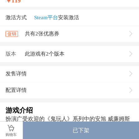
￥
119
激活方式
Steam平台
安装激活
共有2张优惠券
促销
版本
此游戏有2个版本
发售详情
配置详情
游戏介绍
扮演广受欢迎的《鬼玩人》系列中的安旭 威廉姆斯
或他的朋友，在游戏中紧密合作，共同体验精彩纷
已下架
呈的合作模式和PVP多人行动！你将以幸存者的身份
购物车