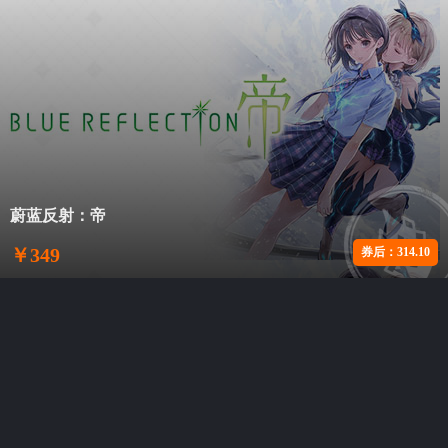
蔚蓝反射：帝
￥
349
券后：
314.10