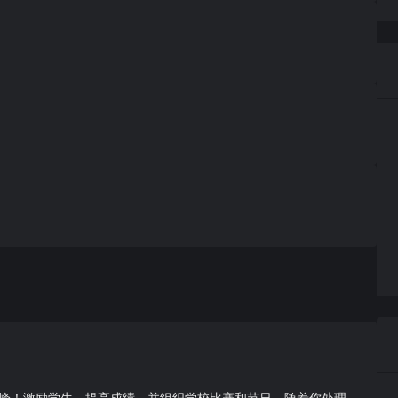
峰！激励学生、提高成绩、并组织学校比赛和节日。随着你处理