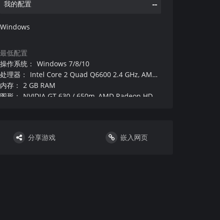
--
我的配置
Windows
最低配置
操作系统
：
Windows 7/8/10
处理器
：
Intel Core 2 Quad Q6600 2.4 GHz, AMD FX 8120 3.1 GHz
内存
：
2 GB RAM
图形
：
NVIDIA GT 630 / 650m, AMD Radeon HD6570 or equivalent
DirectX 版本
：
9.0c
硬盘
：
1 GB available space
声卡
：
100% DirectX 9.0c compatible sound card
分享游戏
嵌入网页
其他
：
Requires a 64-bit processor and operating system
附注事项
：
：
VR设备和支持
：
DirectX 版本
：
9.0c
推荐配置
操作系统
：
Windows 8/10
处理器
：
Intel i7 920 2.7 GHz, AMD Phenom II 945 3.0 GHz