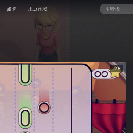
点卡
果豆商城
恶魔轮盘
地痞街区
暗黑血统II 终极
NBA 2K26
1 / 5