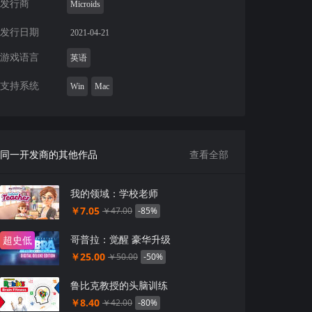
发行商
Microids
发行日期
2021-04-21
游戏语言
英语
支持系统
Win
Mac
同一开发商的其他作品
查看全部
我的领域：学校老师
￥7.05
-85%
￥47.00
哥普拉：觉醒 豪华升级
超史低
￥25.00
-50%
￥50.00
鲁比克教授的头脑训练
￥8.40
-80%
￥42.00