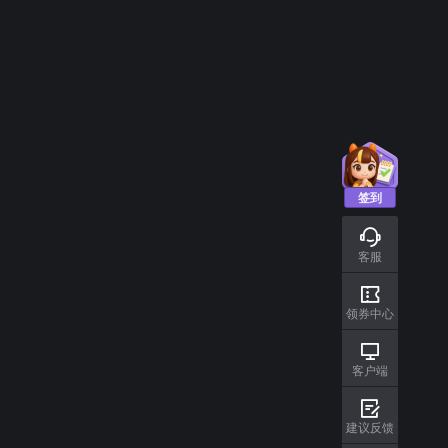
内存
：
4 GB RAM
图形
：
NVIDIA GTX 660, Radeon R9-270
DirectX 版本
：
11
硬盘
：
1 GB available space
声卡
：
100% DirectX 9.0c compatible sound card
其他
：
Requires a 64-bit processor and operating system
附注事项
：
：
VR设备和支持
：
签到
DirectX 版本
：
11
客服
领券中心
客户端
建议反馈