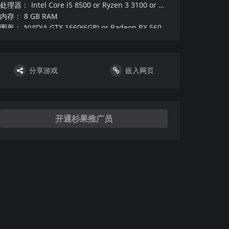
处理器
：
Intel Core i5 8500 or Ryzen 3 3100 or better
内存
：
8 GB RAM
图形
：
NVIDIA GTX 1660(6GB) or Radeon RX 5600XT(6GB)
DirectX 版本
：
12
硬盘
：
需要 4 GB 可用空间
声卡
：
分享游戏
嵌入网页
其他
：
附注事项
：
：
VR设备和支持
：
DirectX 版本
：
12
开通杉果推广员