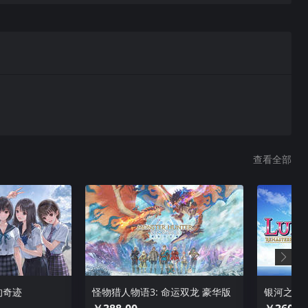
上旅途，途中结识龙。她性格略带天真，精通治愈魔法。
里的观察者，性格沉默冷淡，疏离世事。他能够用佩剑发动强力
查看全部
。他主动加入妮娜，一同寻找公主。他责任心极强，是队伍的领
的奇迹
怪物猎人物语3: 命运双龙 豪华版
银河之星
着铠甲，无人知晓她的真实容貌与身世。众人在一处被诅咒污染