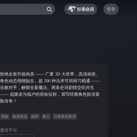
登录
惊艳全新升级画质 —— 广袤 3D 大世界，高清画质、
角色动态栩栩如生。超 200 种法术可供研习精通 ——
击败对手，解锁全新魔法。两条史诗剧情交织共生
—— 追随龙与福卢的宿命征程，谱写经典角色扮演冒
险传奇！
冒险
角色扮演
战争
单人
日系角色扮演
激活平台