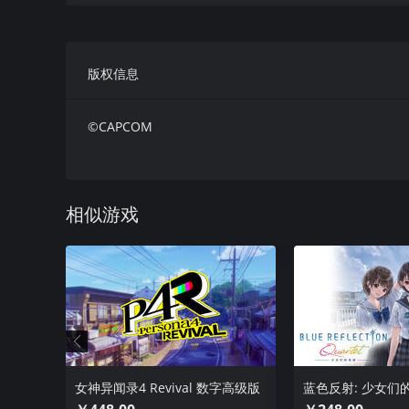
妮娜
版权信息
翼族温迪亚国度的公主。妮娜为寻找失踪的姐姐埃琳娜踏
©CAPCOM
斯西亚斯
一名雇佣兵，战争期间受雇于东方阵营。如今他成为队伍
连击。
相似游戏
克雷
东方联盟沃伦猫人族的年轻领袖，与埃琳娜公主自幼相识
队，攻防能力出色，战力可靠。
艾尔欣
女神异闻录4 Revival 数字高级版
蓝色反射: 少女们
艾尔欣全身穿戴封闭铠甲，以此隔绝所有诅咒。因常年身