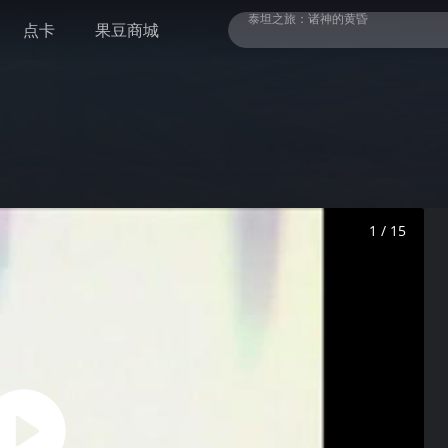
点卡
果豆商城
泰坦之旅：亚特兰蒂斯
泰坦之旅：永恒余烬
泥泞之旅 - 美国荒野 DLC
毛茸茸食堂物语
冰汽时代2 豪华版
泰坦之旅：诸神的黄昏
1 / 15