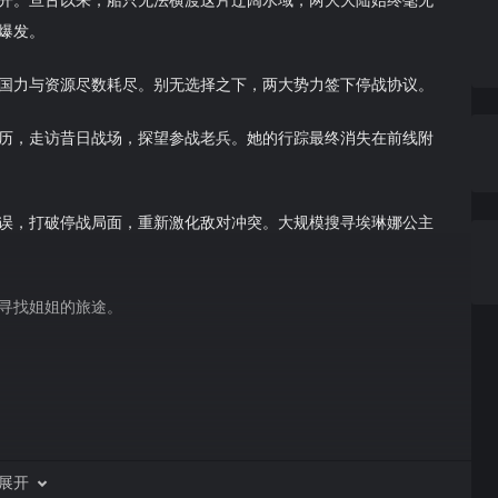
爆发。
国力与资源尽数耗尽。别无选择之下，两大势力签下停战协议。
历，走访昔日战场，探望参战老兵。她的行踪最终消失在前线附
误，打破停战局面，重新激化敌对冲突。大规模搜寻埃琳娜公主
寻找姐姐的旅途。
遇。他所属种族与出身皆不明。龙拥有龙眼，能够化身巨龙、召
展开