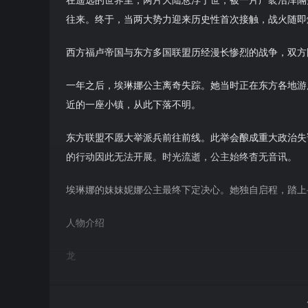
往来。终于，当两大势力迎来历史性首次接触，战火随即
西方福卢帝国与东方多国联盟历经漫长惨烈的战争，双方
一年之后，埃琳娜公主离奇失踪。她当时正在东方各地游
近的一座小镇，从此下落不明。
东方联盟不愿大举派兵前往前线。此举会酿成重大政治失
的行动因此无法开展。时光流逝，公主始终杳无音讯。
埃琳娜的妹妹妮娜公主最终下定决心。她独自启程，踏上
人物介绍
龙
龙昏迷躺在东方大陆一座沙漠小镇的街道上时，与妮娜相
唤龙族，拥有超凡力量。