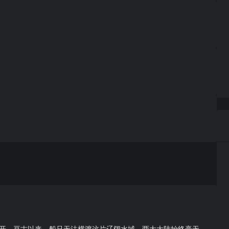
开。亘古以来，船只无法横渡这片辽阔水域，两大大陆始终毫无