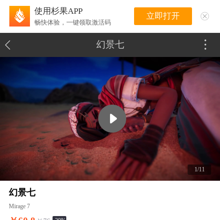
使用杉果APP
立即打开
畅快体验，一键领取激活码
幻景七
1/11
幻景七
Mirage 7