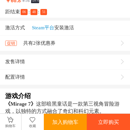
￥
60.8
￥76
-20%
距结束
:
:
06
48
51
激活方式
Steam平台
安装激活
共有2张优惠券
促销
发售详情
配置详情
游戏介绍
《Mirage 7》
这部暗黑童话是一款第三视角冒险游
戏，以独特的方式融合了奇幻和科幻元素。
在干旱的沙漠深处，一架无人侦察机从空中坠落。
加入购物车
立即购买
引发的爆炸震撼了一个秘密的地下军事基地，唤醒
购物车
收藏