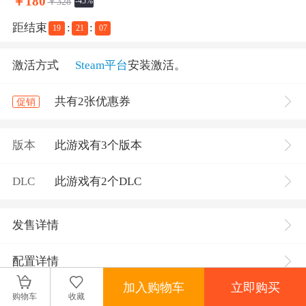
￥
180
￥328
-45%
距结束
:
:
19
21
07
激活方式
Steam平台
安装激活。
共有2张优惠券
促销
版本
此游戏有3个版本
DLC
此游戏有2个DLC
发售详情
配置详情
加入购物车
立即购买
购物车
收藏
游戏介绍