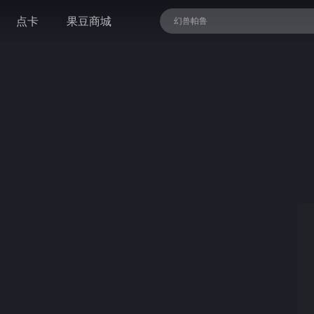
点卡
果豆商城
幻兽帕鲁
精灵与森林 终极版
暗黑血统II 终极版
地痞街区
恶魔轮盘
NBA 2K26